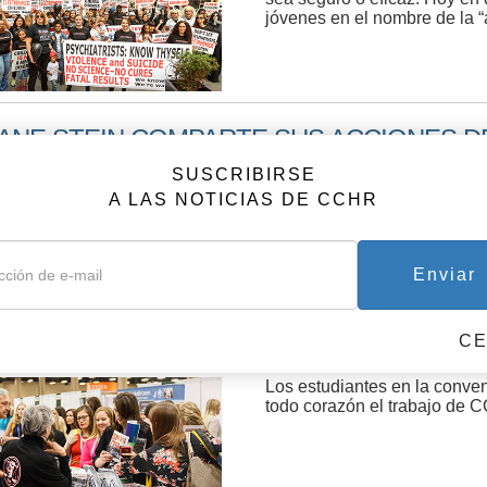
jóvenes en el nombre de la “
IANE STEIN COMPARTE SUS ACCIONES D
Diane Stein, presidenta de 
SUSCRIBIRSE
cualquiera puede hacer como
A LAS NOTICIAS DE CCHR
abuso.
Enviar
C
CHR INUNDÓ EL EVENTO ANUAL DE ENF
Los estudiantes en la conve
todo corazón el trabajo de 