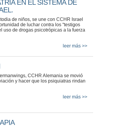
TRÍA EN EL SISTEMA DE
AEL.
todia de niños, se une con CCHR Israel
ortunidad de luchar contra los “testigos
 el uso de drogas psicotrópicas a la fuerza
leer más >>
N
 Germanwings, CCHR Alemania se movió
viación y hacer que los psiquiatras rindan
leer más >>
APIA