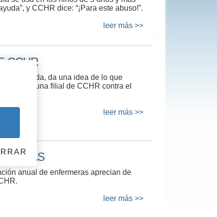
ayuda”, y CCHR dice: “¡Para este abuso!”.
leer más >>
E CCHR
CCHR Florida, da una idea de lo que
 parte de una filial de CCHR contra el
leer más >>
ERRAR
ERMERAS
nción anual de enfermeras aprecian de
CCHR.
leer más >>