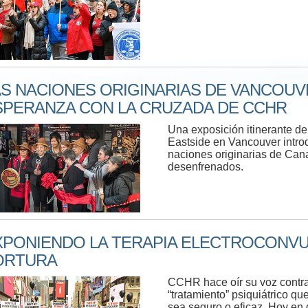
AS NACIONES ORIGINARIAS DE VANCOU
SPERANZA CON LA CRUZADA DE CCHR
Una exposición itinerante d
Eastside en Vancouver intro
naciones originarias de Can
desenfrenados.
XPONIENDO LA TERAPIA ELECTROCONVUL
ORTURA
CCHR hace oír su voz contra 
“tratamiento” psiquiátrico q
sea seguro o eficaz. Hoy en 