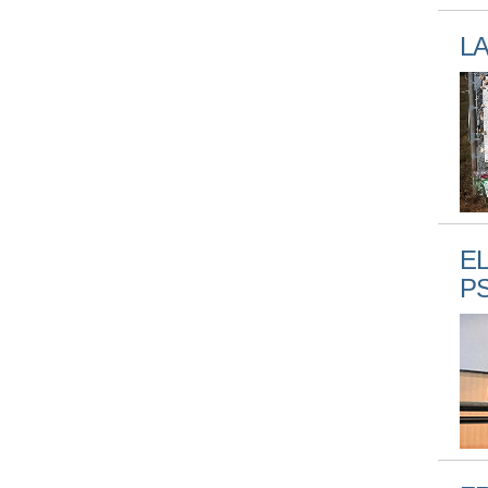
L
EL
P