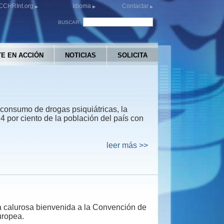
CCHRInt.org
Idioma
Contactar
BUSCAR
E EN ACCIÓN
NOTICIAS
SOLICITA
onsumo de drogas psiquiátricas, la
4 por ciento de la población del país con
leer más >>
 calurosa bienvenida a la Convención de
uropea.