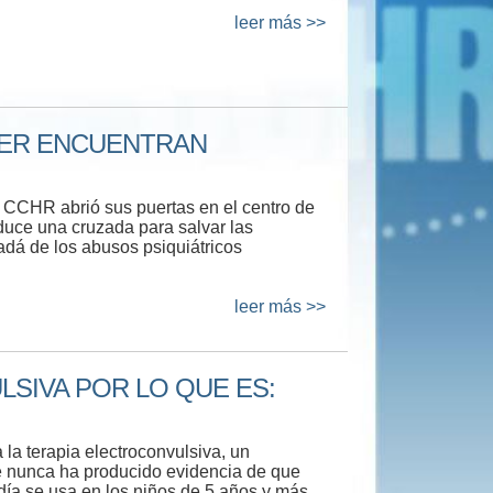
leer más >>
VER ENCUENTRAN
e CCHR abrió sus puertas en el centro de
duce una cruzada para salvar las
adá de los abusos psiquiátricos
leer más >>
SIVA POR LO QUE ES:
la terapia electroconvulsiva, un
ue nunca ha producido evidencia de que
día se usa en los niños de 5 años y más