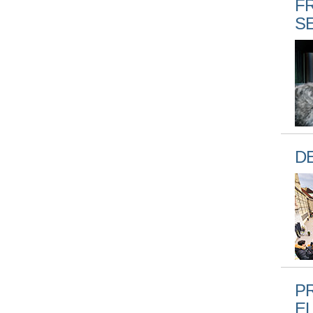
FR
S
D
P
E