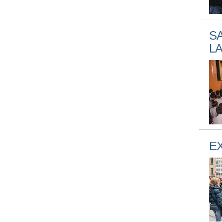
SA
LA
E