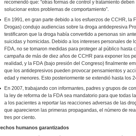
recomendó que: “otras formas de control y tratamiento deben
solucionar estos problemas de comportamiento”.
En 1991, en gran parte debido a los esfuerzos de CCHR, la 
Drogas) condujo audiencias sobre la droga antidepresiva P
testificaron que la droga había convertido a personas sin an
suicidas y homicidas. Debido a los intereses personales de l
FDA, no se tomaron medidas para proteger al público hasta c
campaña de más de diez años de CCHR para exponer los peli
realidad, y la FDA (bajo presión del Congreso) finalmente em
que los antidepresivos pueden provocar pensamientos y acc
edad y menores. Esto posteriormente se extendió hasta los 2
En 2007, trabajando con informantes, padres y grupos de c
la ley de reforma de la FDA sea mandatorio para que todas 
a los pacientes a reportar las reacciones adversas de las d
que aparecieron las primeras propagandas, el número de rea
tres por ciento.
rechos humanos garantizados