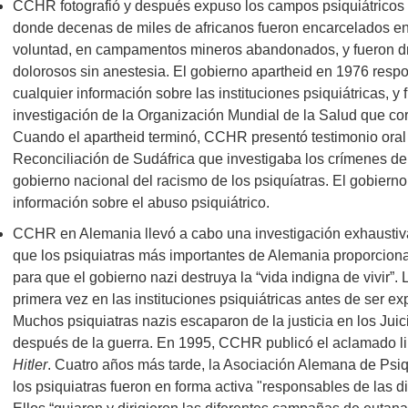
CCHR fotografió y después expuso los campos psiquiátricos s
donde decenas de miles de africanos fueron encarcelados en
voluntad, en campamentos mineros abandonados, y fueron d
dolorosos sin anestesia. El gobierno apartheid en 1976 respond
cualquier información sobre las instituciones psiquiátricas
investigación de la Organización Mundial de la Salud que c
Cuando el apartheid terminó, CCHR presentó testimonio oral 
Reconciliación de Sudáfrica que investigaba los crímenes del
gobierno nacional del racismo de los psiquíatras. El gobierno
información sobre el abuso psiquiátrico.
CCHR en Alemania llevó a cabo una investigación exhaustiv
que los psiquiatras más importantes de Alemania proporcionaron 
para que el gobierno nazi destruya la “vida indigna de vivir”
primera vez en las instituciones psiquiátricas antes de ser e
Muchos psiquiatras nazis escaparon de la justicia en los Jui
después de la guerra. En 1995, CCHR publicó el aclamado l
Hitler
. Cuatro años más tarde, la Asociación Alemana de Psiq
los psiquiatras fueron en forma activa "responsables de las d