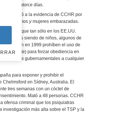
guientes catorce días.
nte respondió a la evidencia de CCHR por
s, los ancianos
y
mujeres embarazadas.
 hecho de que tan sólo en los EE.UU.
nto de estas siendo de niños, algunos de
se aprobaron en 1999 prohíben el uso de
eran la mente) para forzar obediencia en
ERRAR
tar los fondos gubernamentales a cualquier
aña para exponer y prohibir el
e Chelmsford en Sídney, Australia. El
rante tres semanas con un cóctel de
consentimiento. Mató a 48 personas. CCHR
a ofensa criminal que los psiquiatras
 investigación más alta sobre el TSP y la