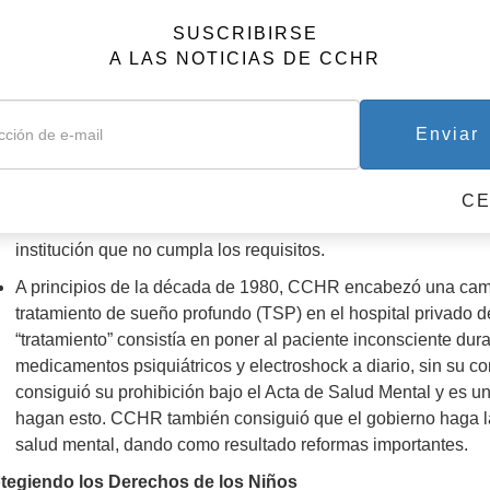
muerte a causa de la administración del TEC dentro de los si
SUSCRIBIRSE
En Italia, la cuna del TEC, el parlamento regional de Piamo
A LAS NOTICIAS DE CCHR
unanimidad del voto para prohibir el uso de TEC en los niño
En la década de 1990, CCHR ayudó a descubrir y exponer el
Enviar
ocurren hasta 150 muertes cada año, con casi el diez por cie
ellos de tan sólo seis años. Las regulaciones federales que 
reclusión e inmovilización físicas o químicas (drogas que alt
C
los pacientes, ordenó un “sistema de reporte nacional” y cor
institución que no cumpla los requisitos.
A principios de la década de 1980, CCHR encabezó una camp
tratamiento de sueño profundo (TSP) en el hospital privado d
“tratamiento” consistía en poner al paciente inconsciente du
medicamentos psiquiátricos y electroshock a diario, sin su 
consiguió su prohibición bajo el Acta de Salud Mental y es un
hagan esto. CCHR también consiguió que el gobierno haga la
salud mental, dando como resultado reformas importantes.
tegiendo los Derechos de los Niños