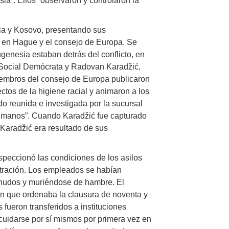
ia”. Ellos “observaron y controlaron la
ia y Kosovo, presentando sus
U en Hague y el consejo de Europa. Se
ugenesia estaban detrás del conflicto, en
o Social Demócrata y Radovan Karadžić,
miembros del consejo de Europa publicaron
ctos de la higiene racial y animaron a los
do reunida e investigada por la sucursal
umanos”. Cuando Karadžić fue capturado
 Karadžić era resultado de sus
nspeccionó las condiciones de los asilos
ntración. Los empleados se habían
snudos y muriéndose de hambre. El
ón que ordenaba la clausura de noventa y
 fueron transferidos a instituciones
 cuidarse por sí mismos por primera vez en