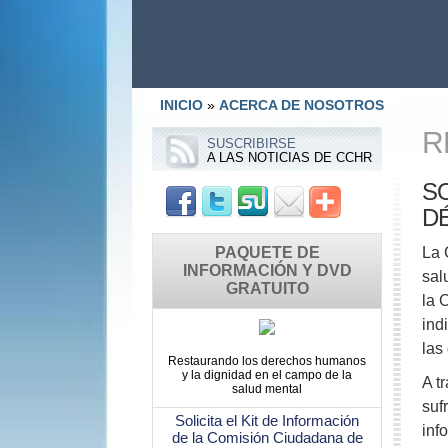
INICIO
»
ACERCA DE NOSOTROS
R
SUSCRIBIRSE
A LAS NOTICIAS DE CCHR
SO
D
PAQUETE DE
La 
INFORMACIÓN Y DVD
sal
GRATUITO
la 
ind
las
Restaurando los derechos humanos
y la dignidad en el campo de la
A t
salud mental
suf
Solicita el Kit de Información
inf
de la Comisión Ciudadana de