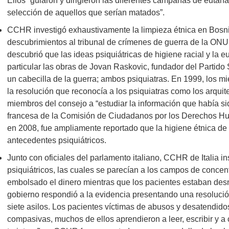
Ellos “guiaron y dirigieron las diferentes campañas de eutanas
selección de aquellos que serían matados”.
CCHR investigó exhaustivamente la limpieza étnica en Bosn
descubrimientos al tribunal de crímenes de guerra de la ON
descubrió que las ideas psiquiátricas de higiene racial y la e
particular las obras de Jovan Raskovic, fundador del Partid
un cabecilla de la guerra; ambos psiquiatras. En 1999, los 
la resolución que reconocía a los psiquiatras como los arquite
miembros del consejo a “estudiar la información que había si
francesa de la Comisión de Ciudadanos por los Derechos H
en 2008, fue ampliamente reportado que la higiene étnica de
antecedentes psiquiátricos.
Junto con oficiales del parlamento italiano, CCHR de Italia i
psiquiátricos, las cuales se parecían a los campos de conce
embolsado el dinero mientras que los pacientes estaban de
gobierno respondió a la evidencia presentando una resoluci
siete asilos. Los pacientes víctimas de abusos y desatendidos
compasivas, muchos de ellos aprendieron a leer, escribir y a