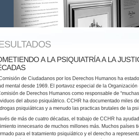
ESULTADOS
METIENDO A LA PSIQUIATRÍA A LA JUST
ÉCADAS
Comisión de Ciudadanos por los Derechos Humanos ha estado e
ud mental desde 1969. El portavoz especial de la Organización
Comisión de Derechos Humanos como responsable de “muchas r
ividuos del abuso psiquiátrico. CCHR ha documentado miles d
 drogas psiquiátricas y a menudo las practicas brutales de la psi
ravés de más de cuatro décadas, el trabajo de CCHR ha ayudado
rimiento innecesario de muchos millones más. Muchos países t
ormado para el tratamiento psiquiátrico y el derecho a represent