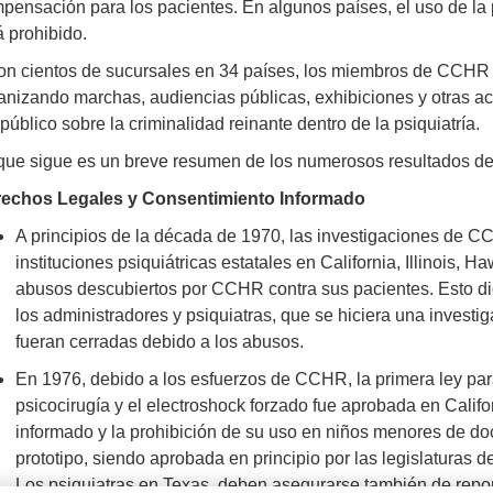
pensación para los pacientes. En algunos países, el uso de la p
á prohibido.
on cientos de sucursales en 34 países, los miembros de CCHR 
anizando marchas, audiencias públicas, exhibiciones y otras a
 público sobre la criminalidad reinante dentro de la psiquiatría.
que sigue es un breve resumen de los numerosos resultados 
echos Legales y Consentimiento Informado
A principios de la década de 1970, las investigaciones de C
instituciones psiquiátricas estatales en California, Illinois, H
abusos descubiertos por CCHR contra sus pacientes. Esto di
los administradores y psiquiatras, que se hiciera una investig
fueran cerradas debido a los abusos.
En 1976, debido a los esfuerzos de CCHR, la primera ley para
psicocirugía y el electroshock forzado fue aprobada en Calif
informado y la prohibición de su uso en niños menores de doc
prototipo, siendo aprobada en principio por las legislaturas d
Los psiquiatras en Texas, deben asegurarse también de repor