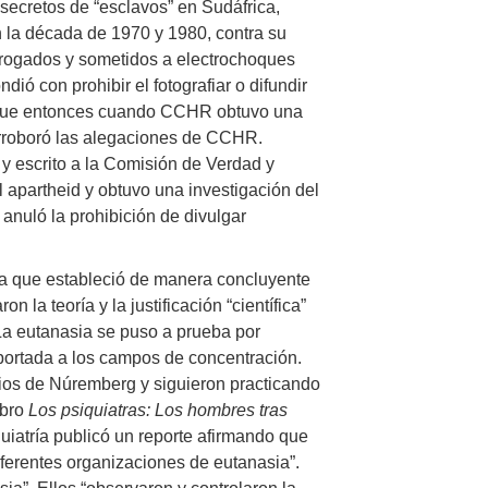
ecretos de “esclavos” en Sudáfrica,
 la década de 1970 y 1980, contra su
rogados y sometidos a electrochoques
ió con prohibir el fotografiar o difundir
, y fue entonces cuando CCHR obtuvo una
orroboró las alegaciones de CCHR.
y escrito a la Comisión de Verdad y
 apartheid y obtuvo una investigación del
 anuló la prohibición de divulgar
a que estableció de manera concluyente
la teoría y la justificación “científica”
. La eutanasia se puso a prueba por
xportada a los campos de concentración.
cios de Núremberg y siguieron practicando
ibro
Los psiquiatras: Los hombres tras
uiatría publicó un reporte afirmando que
iferentes organizaciones de eutanasia”.