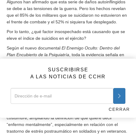
Algunos han afirmado que esta serie de daños autoinflingidos
se debe a las tensiones de la guerra. Pero los hechos revelan
que el 85% de los militares que se suicidaron no estuvieron en
el frente de combate y el 52% ni siquiera fue desplegado.
Por lo tanto, ¿qué factor insospechado está causando que se
eleve el índice de suicidios en el ejército?
Según el nuevo documental
El Enemigo Oculto: Dentro del
Plan Encubierto de la Psiquiatría
, toda la evidencia señala en
una dirección: el índice altísimo de prescripción de drogas
psiquiátricas desde 2003. Los efectos secundarios conocidos
SUSCRIBIRSE
de estas drogas, como un aumento de la agresividad y del
A LAS NOTICIAS DE CCHR
pensamiento suicida, se ven reflejados en tendencias al alza
similares en los índices de violencia doméstica, abuso de
menores y crímenes sexuales entre militares, además de
autolesionamiento.
CERRAR
Tira del hilo aún más y encontrarás a psiquiatras, como de
costumbre, ampliando la definición de qué quiere decir
“enfermo mentalmente”, especialmente en relación con el
trastorno de estrés postraumático en soldados y en veteranos.