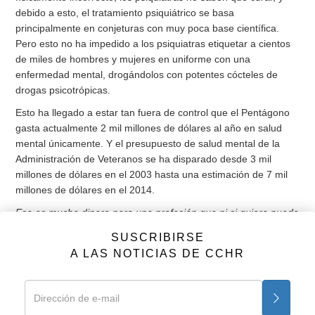
debido a esto, el tratamiento psiquiátrico se basa
principalmente en conjeturas con muy poca base científica.
Pero esto no ha impedido a los psiquiatras etiquetar a cientos
de miles de hombres y mujeres en uniforme con una
enfermedad mental, drogándolos con potentes cócteles de
drogas psicotrópicas.
Esto ha llegado a estar tan fuera de control que el Pentágono
gasta actualmente 2 mil millones de dólares al año en salud
mental únicamente. Y el presupuesto de salud mental de la
Administración de Veteranos se ha disparado desde 3 mil
millones de dólares en el 2003 hasta una estimación de 7 mil
millones de dólares en el 2014.
Eso es mucho dinero para una profesión que ni si quiera puede
encontrar pruebas para sus “trastornos mentales” bajo un
SUSCRIBIRSE
microscopio.
A LAS NOTICIAS DE CCHR
La ausencia absoluta de base científica en la psiquiatría se
ejemplifica en el caso del diagnóstico psiquiátrico “Trastorno
por Estrés Postraumático”, o TEPT. Cuando a los psiquiatras se
les ocurrió el diagnóstico, cogieron perturbadoras, pero