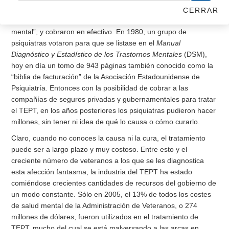
esperadas reacciones a una estresante o mala experiencia, y
CERRAR
proclamaron sin ninguna evidencia que era un “trastorno
mental”, y cobraron en efectivo. En 1980, un grupo de
psiquiatras votaron para que se listase en el
Manual
Diagnóstico y Estadístico de los Trastornos Mentales
(DSM),
hoy en día un tomo de 943 páginas también conocido como la
“biblia de facturación” de la Asociación Estadounidense de
Psiquiatría. Entonces con la posibilidad de cobrar a las
compañías de seguros privadas y gubernamentales para tratar
el TEPT, en los años posteriores los psiquiatras pudieron hacer
millones, sin tener ni idea de qué lo causa o cómo curarlo.
Claro, cuando no conoces la causa ni la cura, el tratamiento
puede ser a largo plazo y muy costoso. Entre esto y el
creciente número de veteranos a los que se les diagnostica
esta afección fantasma, la industria del TEPT ha estado
comiéndose crecientes cantidades de recursos del gobierno de
un modo constante. Sólo en 2005, el 13% de todos los costes
de salud mental de la Administración de Veteranos, o 274
millones de dólares, fueron utilizados en el tratamiento de
TEPT, mucho del cual se está malversando a las arcas en