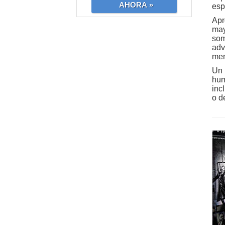
AHORA »
esp
Apr
may
som
adv
mem
Un 
hum
inc
o d