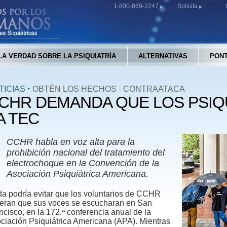
1-800-869-2247
Solicita
LA VERDAD SOBRE LA PSIQUIATRÍA
ALTERNATIVAS
PONT
TICIAS
‣
OBTÉN LOS HECHOS
·
CONTRAATACA
CHR DEMANDA QUE LOS PSIQ
A TEC
CCHR habla en voz alta para la
prohibición nacional del tratamiento del
electrochoque en la Convención de la
Asociación Psiquiátrica Americana.
a podría evitar que los voluntarios de CCHR
ieran que sus voces se escucharan en San
ncisco, en la 172.ª conferencia anual de la
ciación Psiquiátrica Americana (APA). Mientras