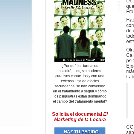
Des
que
Fra
Hab
cóm
de 
tod
est
Otr
Cal
psi
Eje
¿Por qué los fármacos
psicotrópicos, sin poderes
más
curativos conocidos y con una
tra
extensa lista de efectos
secundarios, se han convertido
en el tratamiento a seguir y cómo
los psiquiatras están dominando
el campo del tratamiento mental?
Solicita el documental
El
Marketing de la Locura
CCH
HAZ TU PEDIDO
sép