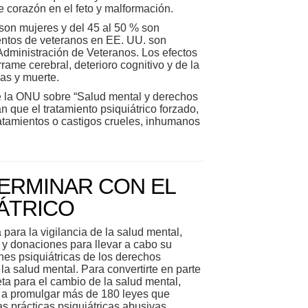
e corazón en el feto y malformación.
son mujeres y del 45 al 50 % son
entos de veteranos en EE. UU. son
Administración de Veteranos. Los efectos
ame cerebral, deterioro cognitivo y de la
as y muerte.
 la ONU sobre “Salud mental y derechos
que el tratamiento psiquiátrico forzado,
tratamientos o castigos crueles, inhumanos
ERMINAR CON EL
ÁTRICO
para la vigilancia de la salud mental,
y donaciones para llevar a cabo su
ones psiquiátricas de los derechos
a salud mental. Para convertirte en parte
ta para el cambio de la salud mental,
 a promulgar más de 180 leyes que
s prácticas psiquiátricas abusivas.