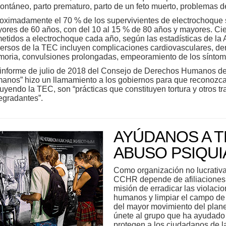
ontáneo, parto prematuro, parto de un feto muerto, problemas d
oximadamente el 70 % de los supervivientes de electrochoque 
ores de 60 años, con del 10 al 15 % de 80 años y mayores. Ci
etidos a electrochoque cada año, según las estadísticas de la 
ersos de la TEC incluyen complicaciones cardiovasculares, derr
oria, convulsiones prolongadas, empeoramiento de los síntom
informe de julio de 2018 del Consejo de Derechos Humanos de
anos” hizo un llamamiento a los gobiernos para que reconozcan 
luyendo la TEC, son “prácticas que constituyen tortura y otros 
egradantes”.
AYÚDANOS A T
ABUSO PSIQUI
Como organización no lucrativa 
CCHR depende de afiliaciones 
misión de erradicar las violaci
humanos y limpiar el campo de l
del mayor movimiento del plane
únete al grupo que ha ayudado
protegen a los ciudadanos de la