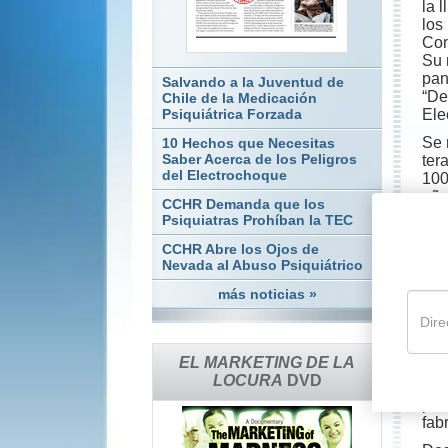
la 
los
Con
Su 
pan
Salvando a la Juventud de
“De
Chile de la Medicación
Ele
Psiquiátrica Forzada
Se 
10 Hechos que Necesitas
Saber Acerca de los Peligros
ter
del Electrochoque
100
año
CCHR Demanda que los
de 
Psiquiatras Prohíban la TEC
con
CCHR Abre los Ojos de
per
Nevada al Abuso Psiquiátrico
psi
mos
más noticias »
la 
pan
La 
EL MARKETING DE LA
est
LOCURA
DVD
fal
pro
fab