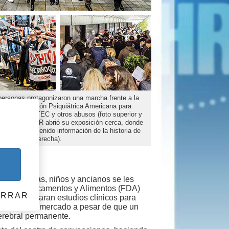
ersonas protagonizaron una marcha frente a la
e la Asociación Psiquiátrica Americana para
hibición de la TEC y otros abusos (foto superior y
zquierda). CCHR abrió su exposición cerca, donde
onas han obtenido información de la historia de
 (arriba a la derecha).
embarazadas, niños y ancianos se les
ón de Medicamentos y Alimentos (FDA)
ERRAR
e proporcionaran estudios clínicos para
anecer en el mercado a pesar de que un
erebral permanente.