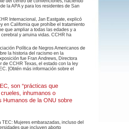
nte del centro de convenciones, haciendo
a de la APA y para los residentes de San
HR Internacional, Jan Eastgate, explicó
en California que prohíbe el tratamiento
ne que ampliar a todas las edades y a
cerebral y arruina vidas. CCHR ha
ciación Política de Negros Americanos de
re la historia del racismo en la
exposición fue Fran Andrews, Directora
tor de CCHR Texas, el estado con la ley
TEC. [Obtén más información sobre el
TEC, son “prácticas que
s crueles, inhumanos o
os Humanos de la ONU sobre
a TEC: Mujeres embarazadas, incluso del
ersidades que incluyen aborto