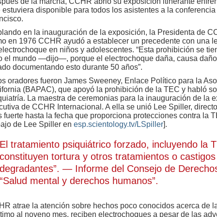
pués de la marcha, CCHR abrió su exposición itinerante enfre
 estuviera disponible para todos los asistentes a la conferenci
ncisco.
lando en la inauguración de la exposición, la Presidenta de CC
o en 1976 CCHR ayudó a establecer un precedente con una ley 
electrochoque en niños y adolescentes. “Esta prohibición se tie
o el mundo —dijo—, porque el electrochoque daña, causa daño 
ado documentando esto durante 50 años”.
os oradores fueron James Sweeney, Enlace Político para la Aso
ifornia (BAPAC), que apoyó la prohibición de la TEC y habló sob
quiatría. La maestra de ceremonias para la inauguración de la 
cutiva de CCHR Internacional. A ella se unió Lee Spiller, direc
 fuerte hasta la fecha que proporciona protecciones contra la 
bajo de Lee Spiller en
esp.scientology.tv/LSpiller
].
El tratamiento psiquiátrico forzado, incluyendo la 
constituyen tortura y otros tratamientos o castigo
degradantes”. — Informe del Consejo de Derech
“Salud mental y derechos humanos”.
R atrae la atención sobre hechos poco conocidos acerca de l
timo al noveno mes, reciben electrochoques a pesar de las adv