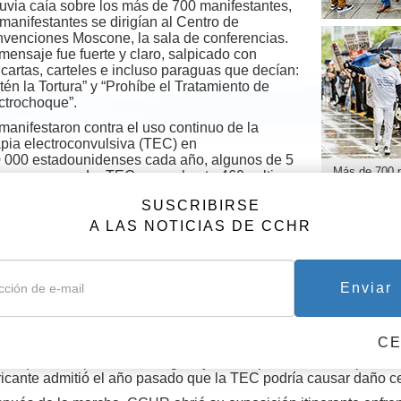
lluvia caía sobre los más de 700 manifestantes,
 manifestantes se dirigían al Centro de
venciones Moscone, la sala de conferencias.
mensaje fue fuerte y claro, salpicado con
cartas, carteles e incluso paraguas que decían:
tén la Tortura” y “Prohíbe el Tratamiento de
ctrochoque”.
manifestaron contra el uso continuo de la
apia electroconvulsiva (TEC) en
 000 estadounidenses cada año, algunos de 5
Más de 700 p
s o menores. La TEC, pasar hasta 460 voltios
Convención d
electricidad a través del cerebro que causa
exigir la pro
SUSCRIBIRSE
vulsión, puede resultar en pérdida de memoria
arriba a la i
manente y daño cerebral. Incluso varios
A LAS NOTICIAS DE CCHR
miles de pers
quiatras se unieron a la protesta y otros
la psiquiatría
traron los pulgares en señal de aprobación de
prohibición y que están de acuerdo con las
Enviar
cartas que llaman al electrochoque “tortura, no terapia”.
protesta se hizo más necesaria por el hecho de que a mujeres 
án dando electrochoques. Añadamos a eso que la Administraci
C
ló en exigir que los fabricantes de dispositivos de electrochoqu
bar que el dispositivo es seguro y eficaz, permitiéndoles perm
ricante admitió el año pasado que la TEC podría causar daño c