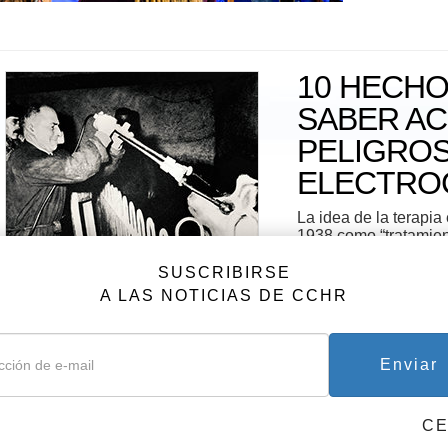
10 HECHO
SABER AC
PELIGROS
ELECTRO
La idea de la terapia
1938 como “tratamie
dóciles y esta práctic
SUSCRIBIRSE
A LAS NOTICIAS DE CCHR
CHR DEMANDA QUE LOS
Enviar
SIQUIATRAS PROHÍBAN LA
EC
C