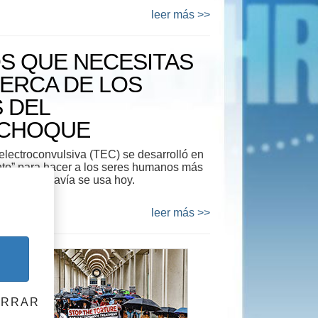
leer más >>
S QUE NECESITAS
ERCA DE LOS
 DEL
CHOQUE
 electroconvulsiva (TEC) se desarrolló en
nto” para hacer a los seres humanos más
a brutal todavía se usa hoy.
leer más >>
ERRAR