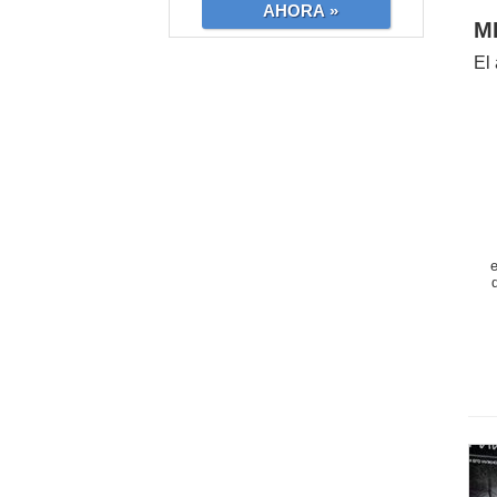
AHORA »
M
El
e