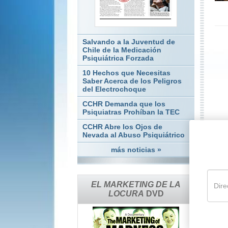
Salvando a la Juventud de
Chile de la Medicación
Psiquiátrica Forzada
10 Hechos que Necesitas
Saber Acerca de los Peligros
del Electrochoque
CCHR Demanda que los
Psiquiatras Prohíban la TEC
CCHR Abre los Ojos de
Nevada al Abuso Psiquiátrico
más noticias »
C
EL MARKETING DE LA
LOCURA
DVD
P
T