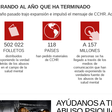
IRANDO AL AÑO QUE HA TERMINADO
 año pasado trajo expansión e impulsó el mensaje de CCHR. Aqu
502 022
118
A 157
FOLLETOS
PAÍSES
MILLONES
distribuidos
han pedido materiales
de personas se ha
xponiendo la verdad
de CCHR
llegado a través de los
detrás de los abusos
medios de
en el campo de la
comunicación que han
salud mental
estado exponiendo la
verdadera fuente de
los abusos de la
salud mental
AYÚDANOS A T
ABUSO PSIQUI