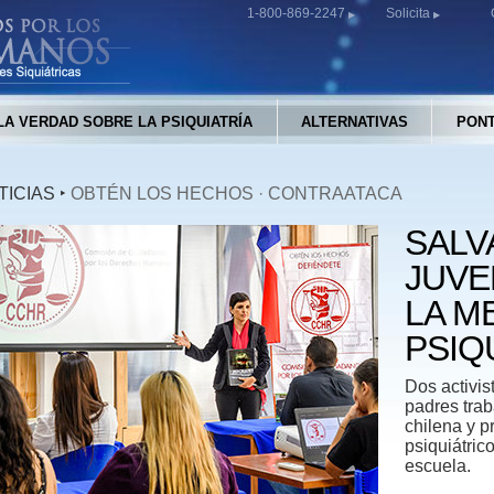
1-800-869-2247
Solicita
LA VERDAD SOBRE LA PSIQUIATRÍA
ALTERNATIVAS
PONT
TICIAS
‣
OBTÉN LOS HECHOS
·
CONTRAATACA
SALV
JUVE
LA M
PSIQ
Dos activis
padres trab
chilena y p
psiquiátric
escuela.