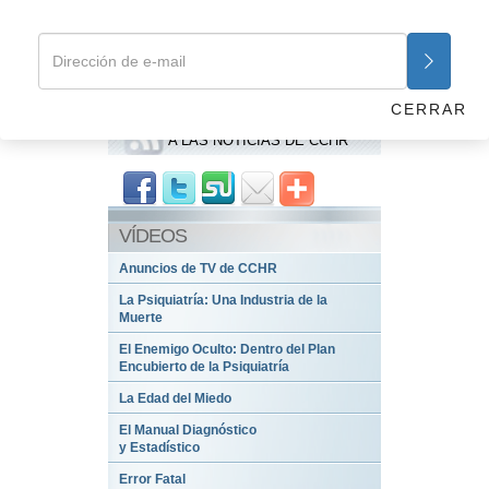
importar lo mucho que lo intenten, no pueden dejarlos?
Anterior
Siguiente
Capitulo 12: Adicción y dependencia
CERRAR
SUSCRIBIRSE
A LAS NOTICIAS DE CCHR
VÍDEOS
Anuncios de TV de CCHR
La Psiquiatría: Una Industria de la
Muerte
El Enemigo Oculto: Dentro del Plan
Encubierto de la Psiquiatría
La Edad del Miedo
El Manual Diagnóstico
y Estadístico
Error Fatal