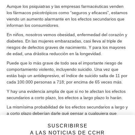
Aunque los psiquiatras y las empresas farmacéuticas venden
los fármacos psicotrópicos como “seguros y eficaces”, estamos
viendo un aumento alarmante en los efectos secundarios que
informan los consumidores.
En niños, nosotros vemos obesidad, enfermedad del corazón y
diabetes. En las mujeres embarazadas, casi lleva al triple de
riesgos de defectos graves de nacimiento. Y para los mayores
de edad, una drástica reducción en la longevidad.
Puede que lo más grave de todo sea el importante riesgo de
comportamiento violento, incluyendo suicidio. Una vez que
estás bajo un antidepresivo, el índice de suicido salta de 11 por
cada 100.000 personas a 718; por encima de 65 veces más.
Y hay una evidencia amplia de que si no te afectan los efectos
secundarios a corto plazo, los efectos a largo plazo lo harán.
La mismísima probabilidad de los efectos secundarios a largo y
a corto plazo deberían darle qué pensar a cualquiera que
considerara tomar fármacos psicotrópicos.
SUSCRIBIRSE
Pero, ¿qué hay de los que ya los están tomando, que sin
A LAS NOTICIAS DE CCHR