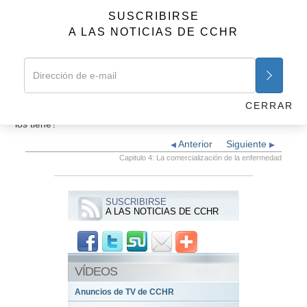
mentalmente, son ahora una industria de 22,8 mil millones
SUSCRIBIRSE
de dólares.
A LAS NOTICIAS DE CCHR
Y la persona promedio es completamente inconsciente de que
los diagnósticos psiquiátricos no son médicos, sino meramente
se basan en comportamientos sometidos a votación.
Lo que nos lleva a la siguiente pregunta: ¿Cómo toman los
CERRAR
psiquiatras estos “trastornos” y hacen que la gente se crea que
los tiene?
Anterior
Siguiente
Capitulo 4: La comercialización de la enfermedad
SUSCRIBIRSE
A LAS NOTICIAS DE CCHR
VÍDEOS
Anuncios de TV de CCHR