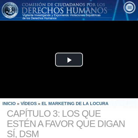
Play
Video
INICIO
»
VÍDEOS
»
EL MARKETING DE LA LOCURA
CAPÍTULO 3: LOS QUE
ESTÉN A FAVOR QUE DIGAN
SÍ, DSM