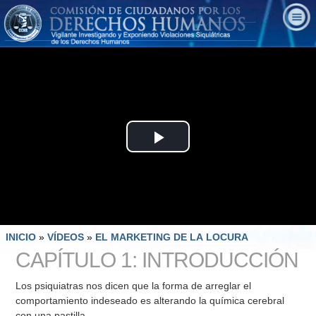
Play
Video
INICIO
»
VÍDEOS
»
EL MARKETING DE LA LOCURA
CAPÍTULO 1: INTRODUCCIÓN
Los psiquiatras nos dicen que la forma de arreglar el
comportamiento indeseado es alterando la química cerebral
con una pastilla.