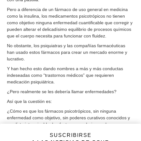
Pero a diferencia de un fármaco de uso general en medicina
como la insulina, los medicamentos psicotrópicos no tienen
como objetivo ninguna enfermedad cuantificable que corregir y
pueden alterar el delicadísimo equilibrio de procesos químicos
que el cuerpo necesita para funcionar con fluidez.
No obstante, los psiquiatras y las compañías farmacéuticas
han usado estos fármacos para crear un mercado enorme y
lucrativo.
Y han hecho esto dando nombres a más y más conductas
indeseadas como “trastornos médicos” que requieren
medicación psiquiátrica.
¿Pero realmente se les debería llamar enfermedades?
Así que la cuestión es:
¿Cómo es que los fármacos psicotrópicos, sin ninguna
enfermedad como objetivo, sin poderes curativos conocidos y
una lista interminable de efectos secundarios, se han
convertido en el tratamiento a seguir para cada tipo de
SUSCRIBIRSE
malestar psicológico?