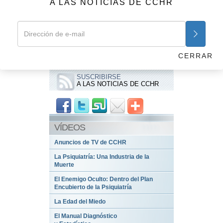
A LAS NOTICIAS DE CCHR
¿Y cómo los psiquiatras adoptaron estas drogas para llegar
a dominar el campo del tratamiento mental?
Anterior
Siguiente
La historia de los psicotrópicos
CERRAR
SUSCRIBIRSE
A LAS NOTICIAS DE CCHR
VÍDEOS
Anuncios de TV de CCHR
La Psiquiatría: Una Industria de la
Muerte
El Enemigo Oculto: Dentro del Plan
Encubierto de la Psiquiatría
La Edad del Miedo
El Manual Diagnóstico