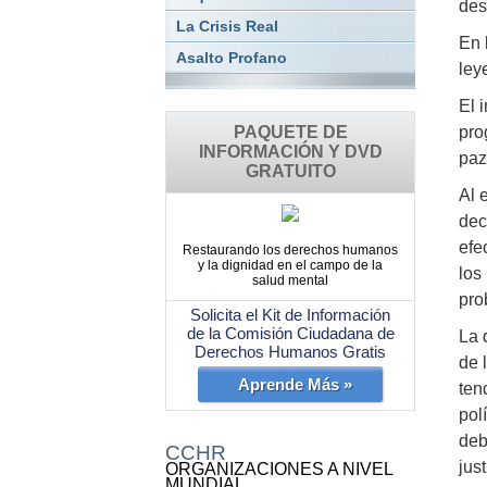
des
La Crisis Real
En 
Asalto Profano
ley
El 
PAQUETE DE
pro
INFORMACIÓN Y DVD
paz
GRATUITO
Al 
dec
efe
Restaurando los derechos humanos
y la dignidad en el campo de la
los
salud mental
pro
Solicita el Kit de Información
de la Comisión Ciudadana de
La 
Derechos Humanos Gratis
de 
Aprende Más »
ten
pol
deb
CCHR
just
ORGANIZACIONES A NIVEL
MUNDIAL