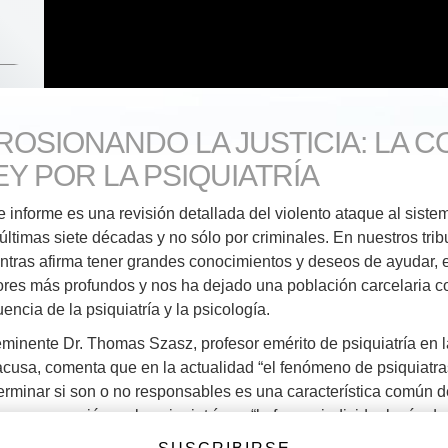
ROSIONANDO LA JUSTICIA: LA 
EY POR LA PSIQUIATRÍA
e informe es una revisión detallada del violento ataque al siste
 últimas siete décadas y no sólo por criminales. En nuestros tri
ntras afirma tener grandes conocimientos y deseos de ayudar, e
ores más profundos y nos ha dejado una población carcelaria con
luencia de la psiquiatría y la psicología.
eminente Dr. Thomas Szasz, profesor emérito de psiquiatría en 
acusa, comenta que en la actualidad “el fenómeno de psiquiat
erminar si son o no responsables es una característica común 
mpo, reconoció que la psiquiatría es “la fuerza individual más d
 últimos 60 años”.