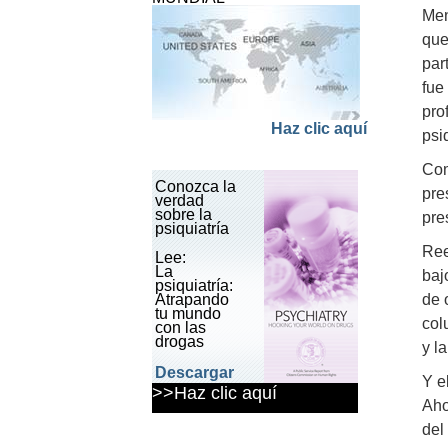
Men
que
par
fue
pro
Haz clic aquí
psi
Com
Conozca la
pre
verdad
sobre la
pre
psiquiatría
Ree
Lee:
La
baj
psiquiatría:
Atrapando
de 
tu mundo
col
con las
drogas
y l
Descargar
Y e
panfleto
>>Haz clic aquí
Aho
del