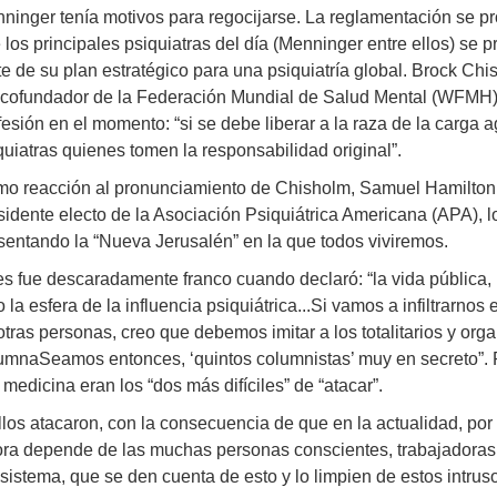
ninger tenía motivos para regocijarse. La reglamentación se
 los principales psiquiatras del día (Menninger entre ellos) se pr
te de su plan estratégico para una psiquiatría global. Brock C
 cofundador de la Federación Mundial de Salud Mental (WFMH),
fesión en el momento: “si se debe liberar a la raza de la carga a
quiatras quienes tomen la responsabilidad original”.
o reacción al pronunciamiento de Chisholm, Samuel Hamilton, 
sidente electo de la Asociación Psiquiátrica Americana (APA), lo
sentando la “Nueva Jerusalén” en la que todos viviremos.
s fue descaradamente franco cuando declaró: “la vida pública, la
o la esfera de la influencia psiquiátrica...Si vamos a infiltrarnos
otras personas, creo que debemos imitar a los totalitarios y orga
umnaSeamos entonces, ‘quintos columnistas’ muy en secreto”. 
a medicina eran los “dos más difíciles” de “atacar”.
llos atacaron, con la consecuencia de que en la actualidad, por s
ra depende de las muchas personas conscientes, trabajadoras
 sistema, que se den cuenta de esto y lo limpien de estos intruso