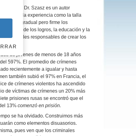
 agudo. El Dr. Szasz es un autor
ene tanto la experiencia como la talla
 en forma gradual pero firme los
estándares de los logros, la educación y la
los principales responsables de crear los
ERRAR
nidos de jóvenes de menos de 18 años
 del 597%. El promedio de crímenes
ado recientemente a igualar y hasta
men también subió el 97% en Francia, el
dice de crímenes violentos ha ascendido
dio de víctimas de crímenes un 20% más
iete prisiones rusas se encontró que el
 del 13%
comenzó en prisión.
iempo se ha olvidado. Construimos más
tuarán como elementos disuasorios.
a misma, pues ven que los criminales