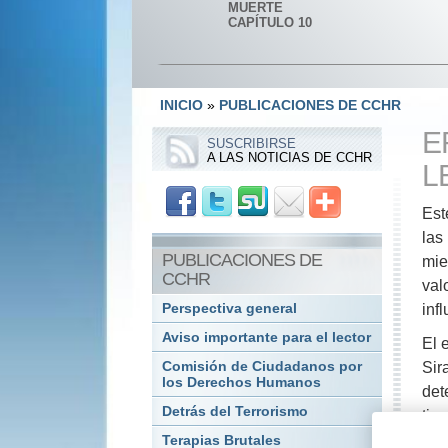
MUERTE
CAPÍTULO 10
INICIO
»
PUBLICACIONES DE CCHR
E
SUSCRIBIRSE
A LAS NOTICIAS DE CCHR
L
Est
las
PUBLICACIONES DE
mie
CCHR
val
Perspectiva general
inf
Aviso importante para el lector
El 
Comisión de Ciudadanos por
Sir
los Derechos Humanos
det
Detrás del Terrorismo
tie
los
Terapias Brutales