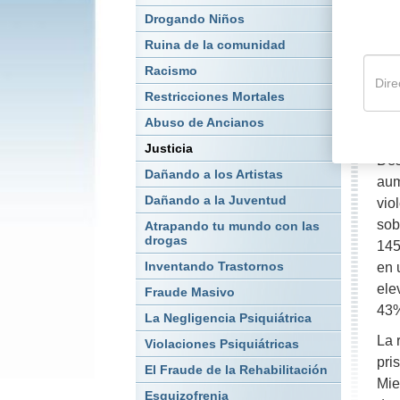
Drogando Niños
¿Es
rec
Ruina de la comunidad
mor
Racismo
fun
Restricciones Mortales
jus
Abuso de Ancianos
pro
Justicia
Des
Dañando a los Artistas
aum
Dañando a la Juventud
vio
sob
Atrapando tu mundo con las
drogas
145
Inventando Trastornos
en 
ele
Fraude Masivo
43%
La Negligencia Psiquiátrica
La 
Violaciones Psiquiátricas
pri
El Fraude de la Rehabilitación
Mie
Esquizofrenia