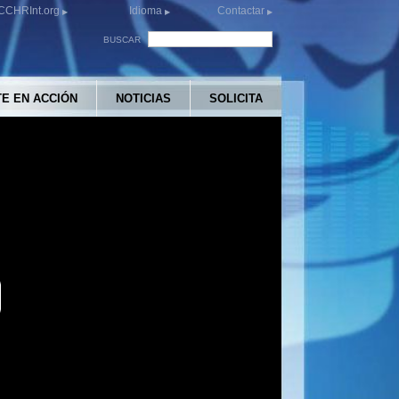
CCHRInt.org
Idioma
Contactar
BUSCAR
E EN ACCIÓN
NOTICIAS
SOLICITA
y
eo