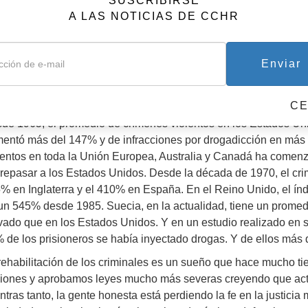
SUSCRIBIRSE
A LAS NOTICIAS DE CCHR
 escandaloso? Sin duda. Pero también está bien razonado y es
onocido internacionalmente con más de 30 libros en su haber. Ti
al para declarar que la profesión psiquiátrica ha ido debilitando
Enviar
damentos de nuestra cultura, la responsabilidad individual, los 
ticia. Afirma que lo esencial es que “… los psiquiatras han sido 
blemas que aparentemente han tratado de resolver”.
C
de 1965, el promedio de crímenes violentos en los Estados U
entó más del 147% y de infracciones por drogadicción en más
lentos en toda la Unión Europea, Australia y Canadá ha comenz
repasar a los Estados Unidos. Desde la década de 1970, el cri
% en Inglaterra y el 410% en España. En el Reino Unido, el ín
un 545% desde 1985. Suecia, en la actualidad, tiene un prome
vado que en los Estados Unidos. Y en un estudio realizado en s
 de los prisioneros se había inyectado drogas. Y de ellos más
rehabilitación de los criminales es un sueño que hace mucho t
siones y aprobamos leyes mucho más severas creyendo que ac
ntras tanto, la gente honesta está perdiendo la fe en la justici