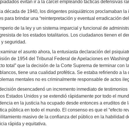
piadados evitan ir a la cárcel empleando tácticas defensivas ra
la década de 1940, los dirigentes psiquiátricos proclamaban la i
es para brindar una “reinterpretación y eventual erradicación del 
imperio de la ley y un sistema imparcial y funcional de administ
gresista de los estados totalitarios. Los ciudadanos tienen el d
 y seguridad.
examinar el asunto ahora, la entusiasta declaración del psiquia
isión de 1954 del Tribunal Federal de Apelaciones en Washingto
cto total” que la decisión de la Corte Suprema de terminar con 
 blancos, tiene una cualidad profética. Se estaba refiriendo a l
blemas mentales no es criminalmente responsable de actos ileg
decisión desencadenó un incremento inmediato de testimonios psi
los Estados Unidos y se extendió rápidamente por todo el mund
dencia en la justicia ha ocupado desde entonces a eruditos de l
ítica pública en todo el mundo. El consenso es que el “efecto rev
ilitamiento masivo de la confianza del público en la habilidad de
icia rápida y equitativa.