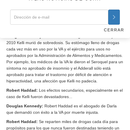
Darla:
Lo hice, y de hecho en algún momento en el 2000, yo
de hecho, irrumpí agresivamente en la oficina del Jefe del
Estado Mayor y le supliqué que hiciese que sus facultativos
dejasen de prescribirle píldoras.
CERRAR
Douglas Kennedy:
Pero los médicos ignoraban a Darla y en
2010 Kelli murió de sobredosis. Su estómago lleno de drogas
cada vez más en uso por la VA y el ejército para usos no
aprobados por la Administración de Alimentos y Medicamentos.
Por ejemplo, los médicos de la VA le dieron el Seroquel para un
síntoma no aprobado de insomnio y el Adderall sólo está
aprobado para tratar el trastorno por déficit de atención e
hiperactividad, una afección que Kelli no padecía.
Robert Haddad:
Los efectos secundarios, especialmente en el
caso de Kelli fueron devastadores...
Douglas Kennedy:
Robert Haddad es el abogado de Darla
que demandó con éxito a la VA por muerte injusta.
Robert Haddad:
Se reparten miles de drogas cada día para
propósitos para los que nunca fueron destinadas teniendo un