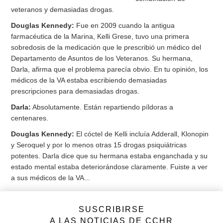
veteranos y demasiadas drogas.
Douglas Kennedy:
Fue en 2009 cuando la antigua
farmacéutica de la Marina, Kelli Grese, tuvo una primera
sobredosis de la medicación que le prescribió un médico del
Departamento de Asuntos de los Veteranos. Su hermana,
Darla, afirma que el problema parecía obvio. En tu opinión, los
médicos de la VA estaba escribiendo demasiadas
prescripciones para demasiadas drogas.
Darla:
Absolutamente. Están repartiendo píldoras a
centenares.
Douglas Kennedy:
El cóctel de Kelli incluía Adderall, Klonopin
y Seroquel y por lo menos otras 15 drogas psiquiátricas
potentes. Darla dice que su hermana estaba enganchada y su
estado mental estaba deteriorándose claramente. Fuiste a ver
a sus médicos de la VA...
Darla:
Lo hice.
SUSCRIBIRSE
Douglas Kennedy:
Y les dijiste que dejasen de prescribirle
A LAS NOTICIAS DE CCHR
todas esas drogas.