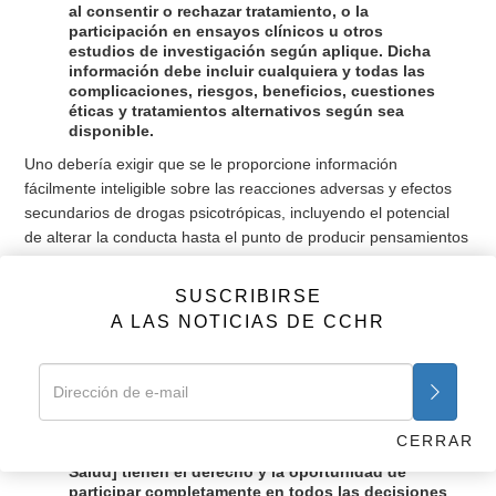
al consentir o rechazar tratamiento, o la
participación en ensayos clínicos u otros
estudios de investigación según aplique. Dicha
información debe incluir cualquiera y todas las
complicaciones, riesgos, beneficios, cuestiones
éticas y tratamientos alternativos según sea
disponible.
Uno debería exigir que se le proporcione información
fácilmente inteligible sobre las reacciones adversas y efectos
secundarios de drogas psicotrópicas, incluyendo el potencial
de alterar la conducta hasta el punto de producir pensamientos
o conducta violentos o suicidas, y que la abstención de dicha
medicación sin supervisión médica puede exacerbar esos
SUSCRIBIRSE
pensamientos o conducta. Anexo tercero de la misma
A LAS NOTICIAS DE CCHR
regulación, bajo Procedimientos y Pautas de Cumplimiento de
la MHS expone:
“d. Participación en decisiones sobre el
tratamiento. Cada CTM/CTD [Centro de
Tratamiento Médico/Dental] deberá garantizar que
CERRAR
los beneficiarios del MHS [Sistema Militar de
Salud] tienen el derecho y la oportunidad de
participar completamente en todos las decisiones