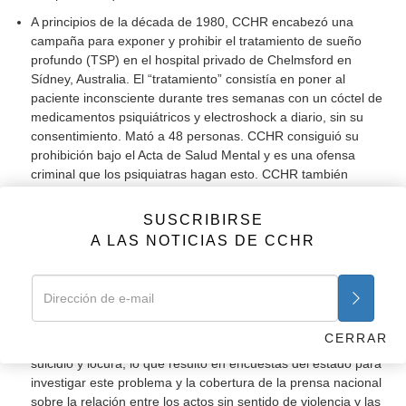
A principios de la década de 1980, CCHR encabezó una
campaña para exponer y prohibir el tratamiento de sueño
profundo (TSP) en el hospital privado de Chelmsford en
Sídney, Australia. El “tratamiento” consistía en poner al
paciente inconsciente durante tres semanas con un cóctel de
medicamentos psiquiátricos y electroshock a diario, sin su
consentimiento. Mató a 48 personas. CCHR consiguió su
prohibición bajo el Acta de Salud Mental y es una ofensa
criminal que los psiquiatras hagan esto. CCHR también
consiguió que el gobierno haga la investigación más alta
sobre el TSP y la salud mental, dando como resultado
SUSCRIBIRSE
reformas importantes.
A LAS NOTICIAS DE CCHR
Protegiendo los Derechos de los Niños
Trabajando con reporteros, CCHR ayudó a investigar y
posteriormente a exponer el hecho de que en los asaltos en
muchas escuelas, los protagonistas estaban bajo la influencia
CERRAR
de las drogas psiquiátricas conocidas por causar violencia,
suicidio y locura, lo que resultó en encuestas del estado para
investigar este problema y la cobertura de la prensa nacional
sobre la relación entre los actos sin sentido de violencia y las