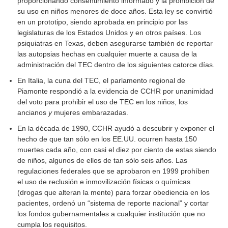
proporcionando consentimiento informado y la prohibición de
su uso en niños menores de doce años. Esta ley se convirtió
en un prototipo, siendo aprobada en principio por las
legislaturas de los Estados Unidos y en otros países. Los
psiquiatras en Texas, deben asegurarse también de reportar
las autopsias hechas en cualquier muerte a causa de la
administración del TEC dentro de los siguientes catorce días.
En Italia, la cuna del TEC, el parlamento regional de
Piamonte respondió a la evidencia de CCHR por unanimidad
del voto para prohibir el uso de TEC en los niños, los
ancianos
y
mujeres embarazadas.
En la década de 1990, CCHR ayudó a descubrir y exponer el
hecho de que tan sólo en los EE.UU. ocurren hasta 150
muertes cada año, con casi el diez por ciento de estas siendo
de niños, algunos de ellos de tan sólo seis años. Las
regulaciones federales que se aprobaron en 1999 prohíben
el uso de reclusión e inmovilización físicas o químicas
(drogas que alteran la mente) para forzar obediencia en los
pacientes, ordenó un “sistema de reporte nacional” y cortar
los fondos gubernamentales a cualquier institución que no
cumpla los requisitos.