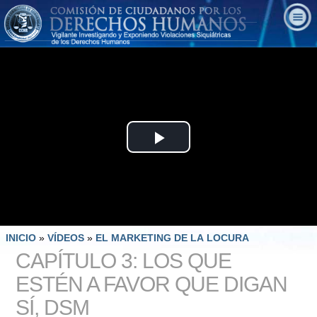
Play
Video
INICIO
»
VÍDEOS
»
EL MARKETING DE LA LOCURA
CAPÍTULO 3: LOS QUE
ESTÉN A FAVOR QUE DIGAN
SÍ, DSM