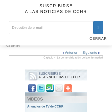
mentalmente, son ahora una industria de 22,8 mil millones
SUSCRIBIRSE
de dólares.
A LAS NOTICIAS DE CCHR
Y la persona promedio es completamente inconsciente de que
los diagnósticos psiquiátricos no son médicos, sino meramente
se basan en comportamientos sometidos a votación.
Lo que nos lleva a la siguiente pregunta: ¿Cómo toman los
CERRAR
psiquiatras estos “trastornos” y hacen que la gente se crea que
los tiene?
Anterior
Siguiente
Capitulo 4: La comercialización de la enfermedad
SUSCRIBIRSE
A LAS NOTICIAS DE CCHR
VÍDEOS
Anuncios de TV de CCHR