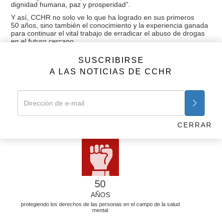
dignidad humana, paz y prosperidad”.
Y así, CCHR no solo ve lo que ha logrado en sus primeros
50 años, sino también el conocimiento y la experiencia ganada
para continuar el vital trabajo de erradicar el abuso de drogas
en el futuro cercano.
SUSCRIBIRSE
A LAS NOTICIAS DE CCHR
HECHOS
50 AÑOS: LAS ESTADÍSTICAS
Durante 50 años CCHR ha llevado a la psiquiatría bajo la ley
y defienden los derechos humanos. Aquí están las
CERRAR
estadísticas.
50
AÑOS
protegiendo los derechos de las personas en el campo de la salud
mental